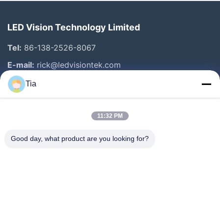
LED Vision Technology Limited
Tel:
86-138-2526-8067
E-mail:
rick@ledvisiontek.com
Tia
Snelle Links
11:32 PM
Huis
Producten
Good day, what product are you looking for?
Ongeveer Ons
Fabrieksreis
Kwaliteitscontrole
Nieuws