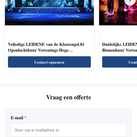
Volledige LEIDENE van de Kleurenp4.81
Duidelijke LEIDE
Openluchthuur Vertonings Hoge
Binnenhuur Verton
Vernieuwingsfrequentie Brede het Bekijken
Lezingszalen/Confe
Hoek
Contact opnemen
Cont
Vraag een offerte
E-mail
*