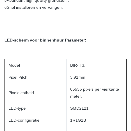
5Abundant high quality grondstof. .
6Snel installeren en vervangen.
LED-scherm voor binnenhuur
Parameter:
Model
BIR-II 3.
Pixel Pitch
3.91mm
65536 pixels per vierkante
Pixeldichtheid
meter.
LED-type
SMD2121
LED-configuratie
1R1G1B