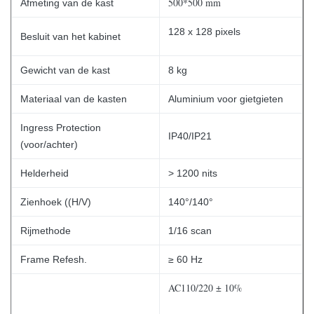
500*500 mm
Afmeting van de kast
128 x 128 pixels
Besluit van het kabinet
Gewicht van de kast
8 kg
Materiaal van de kasten
Aluminium voor gietgieten
Ingress Protection
IP40/IP21
(voor/achter)
Helderheid
> 1200 nits
Zienhoek ((H/V)
140°/140°
Rijmethode
1/16 scan
Frame Refesh.
≥ 60 Hz
AC110/220 ± 10%