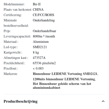
Modelnummer:
Bir-II
Plaats van herkomst:
CHINA
Certificering:
CE/FCC/ROHS
Minimale
Onderhandeling
bestelhoeveelheid:
Prijs:
Onderhandelbaar
Leveringscapaciteit:
8000m ² /month
Materiaal::
Aluminium
Led-type::
SMD2121
Kastgewicht::
8 kg
Afmetingen kast::
473527A
Pixeldichtheid::
65536 pixels/m2
Pixelfout::
< 0.003
Binnenhuur LEIDENE Vertoning SMD2121
Markeren:
,
1200nits binnenhuur LEIDENE Vertoning
,
Het Binnenhuur geleide scherm van het
aluminiumkabinet
Productbeschrijving