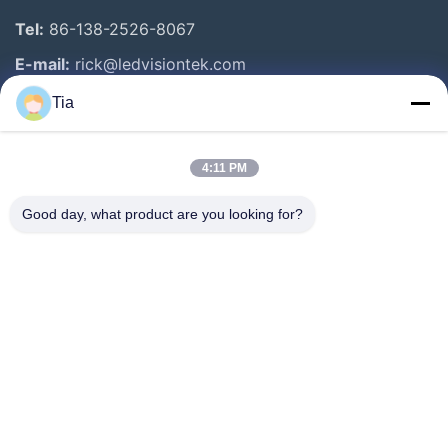
Tel:
86-138-2526-8067
E-mail:
rick@ledvisiontek.com
Tia
Snelle Links
4:11 PM
Huis
Producten
Good day, what product are you looking for?
Ongeveer Ons
Fabrieksreis
Kwaliteitscontrole
Nieuws
Contacteer Ons