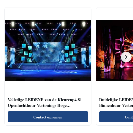
Volledige LEIDENE van de Kleurenp4.81
Duidelijke LEIDE
Openluchthuur Vertonings Hoge
Binnenhuur Verton
Vernieuwingsfrequentie Brede het Bekijken
Lezingszalen/Confe
Hoek
Contact opnemen
Cont