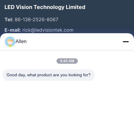
LED Vision Technology Limited
Tel:
86-138-2526-8067
E-mail:
rick@ledvisiontek.com
Allen
Snelle Links
5:43 AM
Huis
Producten
Good day, what product are you looking for?
Ongeveer Ons
Fabrieksreis
Kwaliteitscontrole
Nieuws
Contacteer Ons