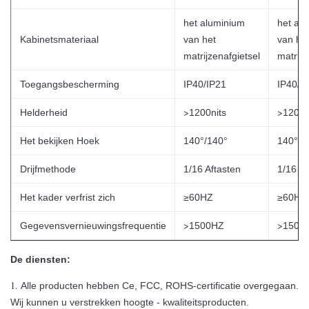
het aluminium
het al
Kabinetsmateriaal
van het
van he
matrijzenafgietsel
matrijz
Toegangsbescherming
IP40/IP21
IP40/I
>
>
Helderheid
1200nits
1200n
Het bekijken Hoek
140°/140°
140°/1
Drijfmethode
1/16 Aftasten
1/16 Af
Het kader verfrist zich
≥60HZ
≥60HZ
>
>
Gegevensvernieuwingsfrequentie
1500HZ
1500
De diensten:
1.
Alle producten hebben Ce, FCC, ROHS-certificatie overgegaan.
Wij kunnen u verstrekken hoogte - kwaliteitsproducten.