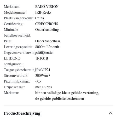
Merknaam:
BAKO VISION
Modelnummer:
IRB-Reeks
Plaats van herkomst:
China
Certificering:
CE/FCC/ROHS
Minimale
Onderhandeling
bestelhoeveelheid:
Prijs:
Onderhandelbaar
Leveringscapaciteit:
8000m ² /month
Gegevensvernieuwingsfrequentie::
>1500hz
LEIDENE
1R1G1B
configuratie::
Toegangsbescherming::
IP40/IP21
Stroomverbruik::
300W/m ²
Pixelmislukking::
<0>
Grijze schaal::
met 16 bits
binnen volledige kleur geleide vertoning
Markeren:
,
de geleide publiciteitsschermen
Productbeschrijving