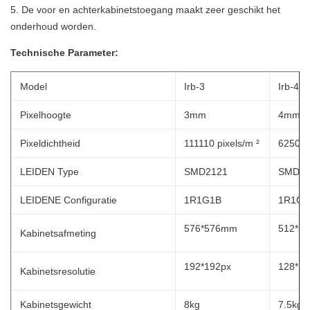
5. De voor en achterkabinetstoegang maakt zeer geschikt het
onderhoud worden.
Technische Parameter:
Model
Irb-3
Irb-4
Pixelhoogte
3mm
4mm
Pixeldichtheid
111110 pixels/m ²
62500 p
LEIDEN Type
SMD2121
SMD21
LEIDENE Configuratie
1R1G1B
1R1G1
576*576mm
512*5
Kabinetsafmeting
192*192px
128*12
Kabinetsresolutie
Kabinetsgewicht
8kg
7.5kg