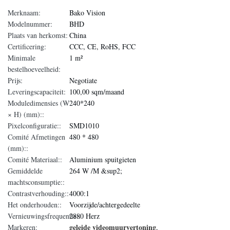
Merknaam:
Bako Vision
Modelnummer:
BHD
Plaats van herkomst:
China
Certificering:
CCC, CE, RoHS, FCC
Minimale
1 m²
bestelhoeveelheid:
Prijs:
Negotiate
Leveringscapaciteit:
100,00 sqm/maand
Moduledimensies (W
240*240
× H) (mm)::
Pixelconfiguratie::
SMD1010
Comité Afmetingen
480 * 480
(mm)::
Comité Materiaal::
Aluminium spuitgieten
Gemiddelde
264 W /M &sup2;
machtsconsumptie::
Contrastverhouding::
4000:1
Het onderhouden::
Voorzijde/achtergedeelte
Vernieuwingsfrequentie::
2880 Herz
geleide videomuurvertoning
Markeren:
,