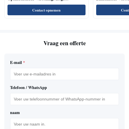
Vernieuwingsfrequentie Brede het Bekijken
Lezingszalen/Confe
Hoek
Contact opnemen
Cont
Vraag een offerte
E-mail
*
Telefoon / WhatsApp
naam