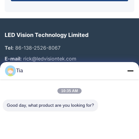
LED Vision Technology Limited
Tel:
86-138-2526-8067
E-mail:
rick@ledvisiontek.com
Tia
Snelle Links
10:35 AM
Huis
Producten
Good day, what product are you looking for?
Ongeveer Ons
Fabrieksreis
Kwaliteitscontrole