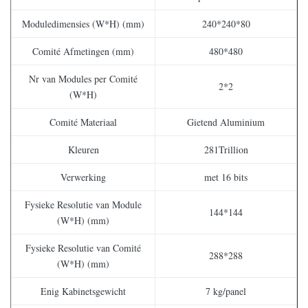
Moduledimensies (W*H) (mm)
240*240*80
Comité Afmetingen (mm)
480*480
Nr van Modules per Comité
2*2
(W*H)
Comité Materiaal
Gietend Aluminium
Kleuren
281Trillion
Verwerking
met 16 bits
Fysieke Resolutie van Module
144*144
(W*H) (mm)
Fysieke Resolutie van Comité
288*288
(W*H) (mm)
Enig Kabinetsgewicht
7 kg/panel