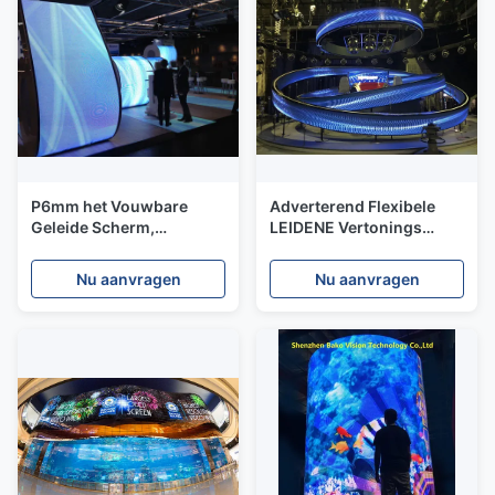
P6mm het Vouwbare
Adverterend Flexibele
Geleide Scherm,
LEIDENE Vertonings
Volledige de Vertonings
Super Dun Geen Kabinet
Binnenhuur van het
met Hoge Flexibiliteit
Nu aanvragen
Nu aanvragen
Kleuren Flexibele Geleide
Scherm