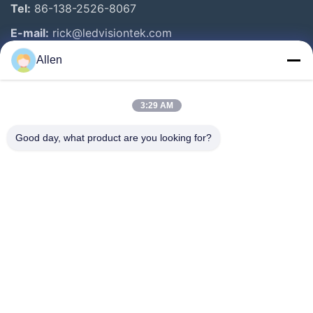
Tel:
86-138-2526-8067
E-mail:
rick@ledvisiontek.com
Allen
Snelle Links
3:29 AM
Huis
Producten
Good day, what product are you looking for?
Ongeveer Ons
Fabrieksreis
Kwaliteitscontrole
Nieuws
Contacteer Ons
Follow Us