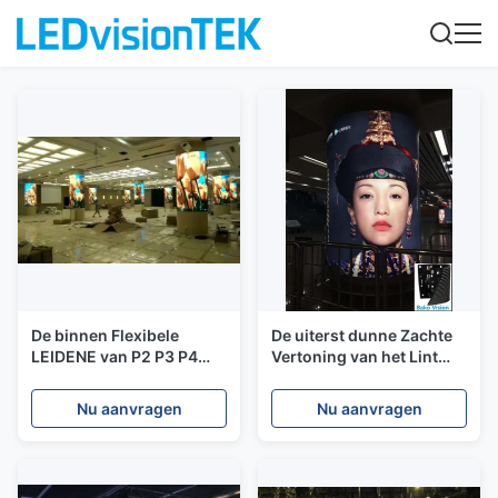
De binnen Flexibele
De uiterst dunne Zachte
LEIDENE van P2 P3 P4
Vertoning van het Lint
Vertoning bevestigde het
Rubber Flexibele Geleide
Zachte Flexibele LEIDENE
Gordijn met Om het even
Nu aanvragen
Nu aanvragen
Scherm
welke Vorm/Grootte