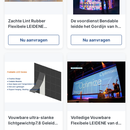
Zachte Lint Rubber
De voordienst Bendable
Flexibele LEIDENE
leidde het Gordijn van het
Vertoning voor Om het
Schermvedio de
even welke Convexe,
binnengebouwen
Nu aanvragen
Nu aanvragen
Concave of Verdraaide
Installatie hangen
Installaties
Vouwbare ultra-slanke
Volledige Vouwbare
lichtgewichtp7.8 Geleide
Flexibele LEIDENE van de
Vertoning met nationstar
Kleurenhd