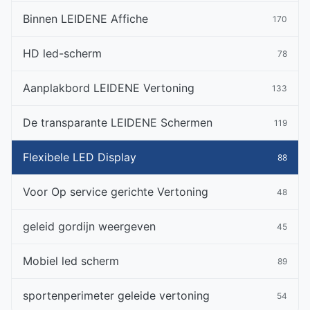
Binnen LEIDENE Affiche
170
HD led-scherm
78
Aanplakbord LEIDENE Vertoning
133
De transparante LEIDENE Schermen
119
Flexibele LED Display
88
Voor Op service gerichte Vertoning
48
geleid gordijn weergeven
45
Mobiel led scherm
89
sportenperimeter geleide vertoning
54