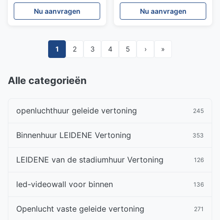
leds
Ruimtebesparing 360°
Nu aanvragen
Nu aanvragen
Vertoning met Snelle
Installatie, Conventient-
Combinatie
1
2
3
4
5
›
»
Alle categorieën
openluchthuur geleide vertoning
245
Binnenhuur LEIDENE Vertoning
353
LEIDENE van de stadiumhuur Vertoning
126
led-videowall voor binnen
136
Openlucht vaste geleide vertoning
271