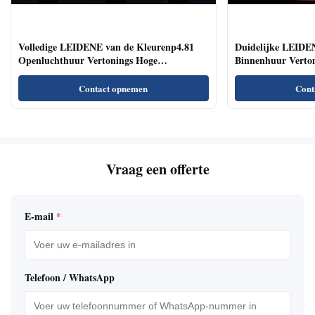
Volledige LEIDENE van de Kleurenp4.81
Duidelijke LEIDE
Openluchthuur Vertonings Hoge
Binnenhuur Verton
Vernieuwingsfrequentie Brede het Bekijken
Lezingszalen/Confe
Hoek
Contact opnemen
Cont
Vraag een offerte
E-mail
*
Telefoon / WhatsApp