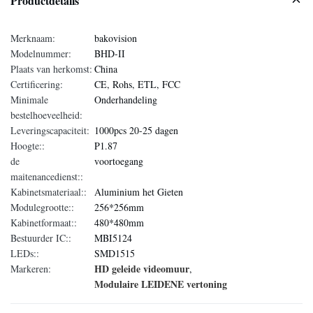
Productdetails
Merknaam:
bakovision
Modelnummer:
BHD-II
Plaats van herkomst:
China
Certificering:
CE, Rohs, ETL, FCC
Minimale
Onderhandeling
bestelhoeveelheid:
Leveringscapaciteit:
1000pcs 20-25 dagen
Hoogte::
P1.87
de
voortoegang
maitenancedienst::
Kabinetsmateriaal::
Aluminium het Gieten
Modulegrootte::
256*256mm
Kabinetformaat::
480*480mm
Bestuurder IC::
MBI5124
LEDs::
SMD1515
HD geleide videomuur
Markeren:
,
Modulaire LEIDENE vertoning