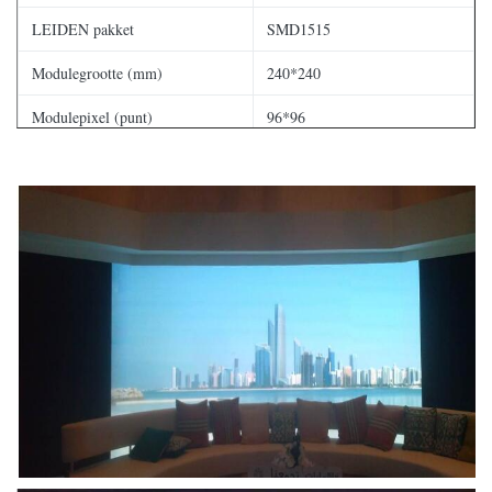
LEIDEN pakket
SMD1515
Modulegrootte (mm)
240*240
Modulepixel (punt)
96*96
Kabinetformaat (mm)
480*480
Kabinetspixel (punt)
256*256
Helderheid
600-800 neten
Aftastenwijze
1/27 aandrijving